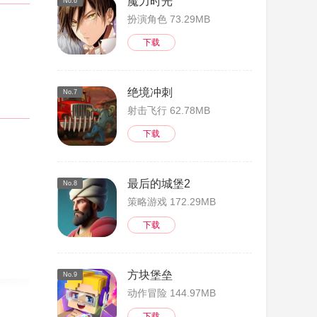
魔力时光
No.6
扮演角色 73.29MB
下载
绝境冲刺
No.7
射击飞行 62.78MB
下载
最后的城堡2
No.8
策略游戏 172.29MB
下载
方块堡垒
No.9
动作冒险 144.97MB
下载