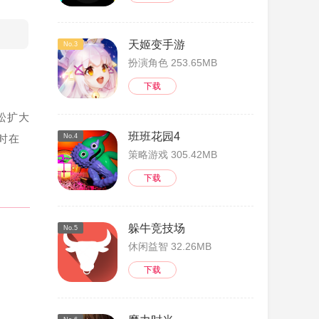
天姬变手游
No.3
扮演角色 253.65MB
下载
松扩大
班班花园4
时在
No.4
策略游戏 305.42MB
下载
躲牛竞技场
No.5
休闲益智 32.26MB
下载