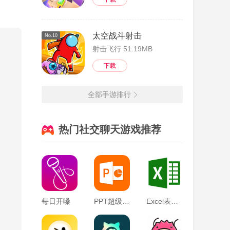
太空战斗射击
No.10
射击飞行 51.19MB
友方
下载
全部手游排行
热门社交聊天游戏推荐
每日开嗓
PPT超级市场
Excel表格编辑器