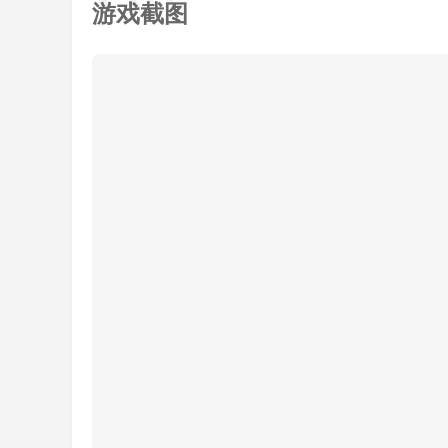
3、非常好用的聊天交友软件，功能非常强大
游戏截图
猫咪聊评估
无论你是渴望结交新朋友还是想拓宽社交圈，
式，让你可以随时随地享受与他人互动的乐趣。如