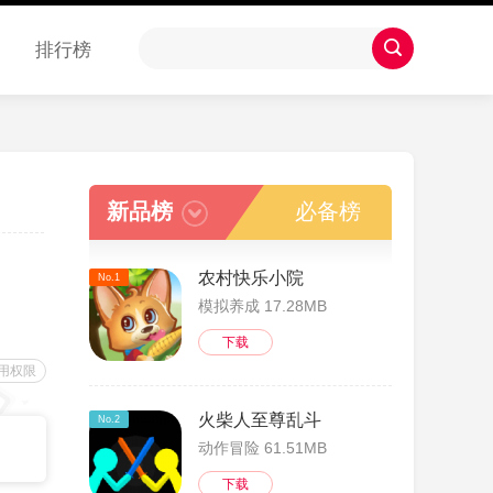
排行榜
新品榜
必备榜
农村快乐小院
No.1
模拟养成 17.28MB
下载
用权限
火柴人至尊乱斗
No.2
动作冒险 61.51MB
下载