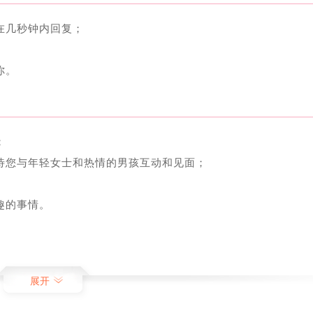
在几秒钟内回复；
你。
；
等待您与年轻女士和热情的男孩互动和见面；
趣的事情。
不会孤单；
展开
更高效；