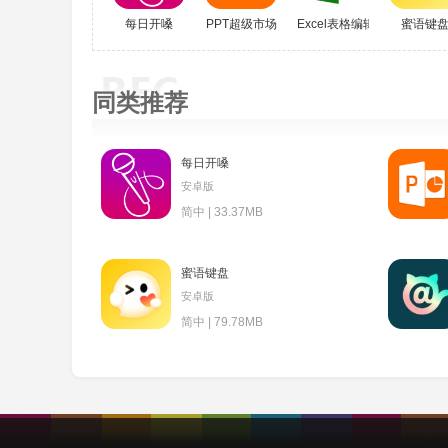
每日开嗓
PPT超级市场
Excel表格编辑器
蜜语键
同类推荐
每日开嗓
安卓版
简中 | 33.37MB
蜜语键盘
安卓版
简中 | 79.78MB