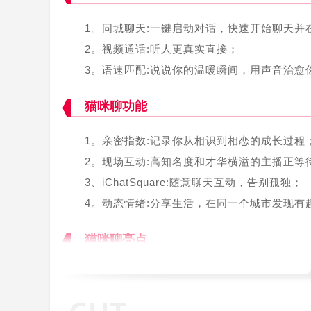
1。同城聊天:一键启动对话，快速开始聊天并
2。视频通话:听人更真实直接；
3。语速匹配:说说你的温暖瞬间，用声音治愈
猫咪聊功能
1。亲密指数:记录你从相识到相恋的成长过程
2。现场互动:高知名度和才华横溢的主播正
3、iChatSquare:随意聊天互动，告别孤独；
4。动态情绪:分享生活，在同一个城市发现有
猫咪聊亮点
1。每天开心聊天，想说什么就说什么，再也
2。轻松互动交流，交友无压力，拓展社交圈