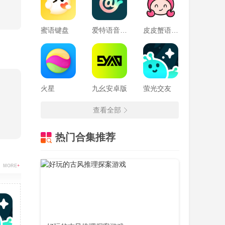
蜜语键盘
爱特语音旧版本
皮皮蟹语音包
火星
九幺安卓版
萤光交友
查看全部
热门合集推荐
MORE
+