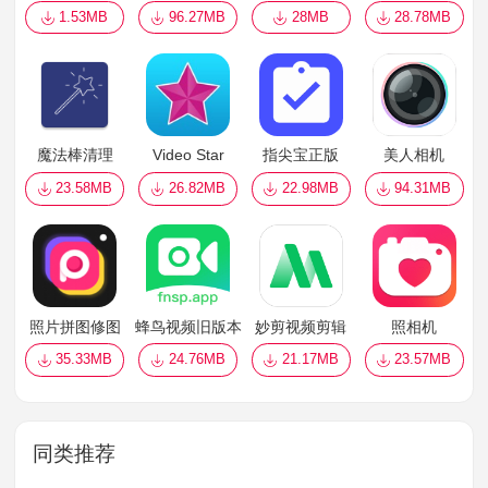
1.53MB
96.27MB
28MB
28.78MB
魔法棒清理
Video Star
指尖宝正版
美人相机
23.58MB
26.82MB
22.98MB
94.31MB
照片拼图修图
蜂鸟视频旧版本
妙剪视频剪辑
照相机
35.33MB
24.76MB
21.17MB
23.57MB
同类推荐